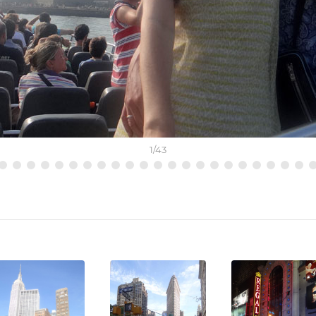
1
/
43