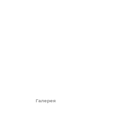
LUXURY
Акции
Обзоры
Блог
Поиск онлайн
Новости
Галерея
КАРТА САЙТА