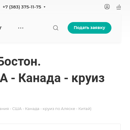
+7 (383) 375-11-75
Подать заявку
Г
Бостон.
 - Канада - круиз
ия - США - Канада - круиз по Аляске - Китай)