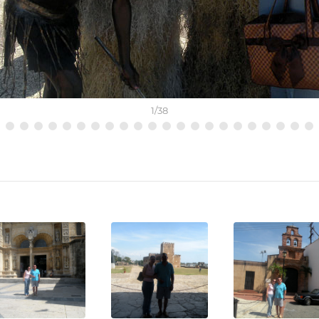
1
/
38