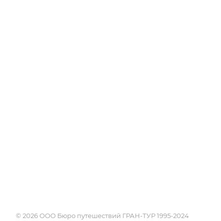
Об Академии
Туры
Книга, курсы, уроки по
Круизы
странам и курортам
Услуги
Профессия - турагент
Страны
Справочник турагента
Россия
Блог
Города и курорты
Проживание
Достопримечате
Экскурсии
Календарь путе
Поисковики
© 2026 ООО Бюро путешествий ГРАН-ТУР 1995-2024