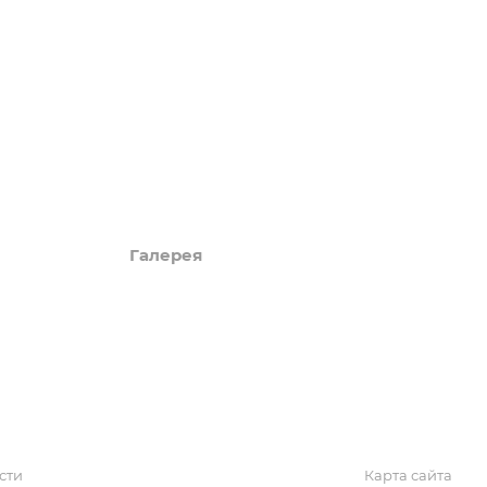
Акции
Обзоры
Блог
Поиск онлайн
Новости
Галерея
КАРТА САЙТА
сти
Карта сайта