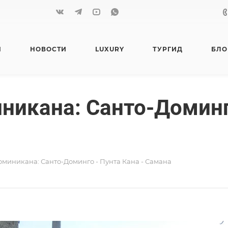
Я
НОВОСТИ
LUXURY
ТУРГИД
БЛО
никана: Санто-Доминго
Доминикана: Санто-Доминго - Пунта Кана - Самана