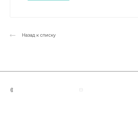
Назад к списку
+7 (383) 375-11-75
agent@grandtour-nsk.
Академия туризма
Тургид