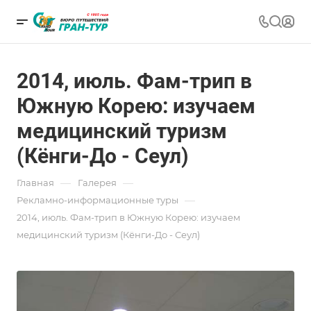
2014, июль. Фам-трип в
Южную Корею: изучаем
медицинский туризм
(Кёнги-До - Сеул)
—
—
Главная
Галерея
—
Рекламно-информационные туры
2014, июль. Фам-трип в Южную Корею: изучаем
медицинский туризм (Кёнги-До - Сеул)