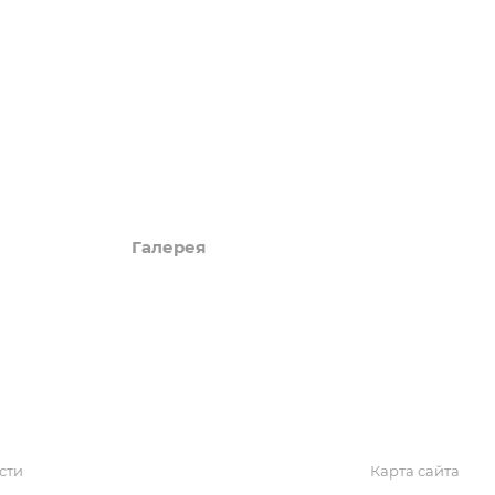
Акции
Обзоры
Блог
Поиск онлайн
Новости
Галерея
КАРТА САЙТА
сти
Карта сайта