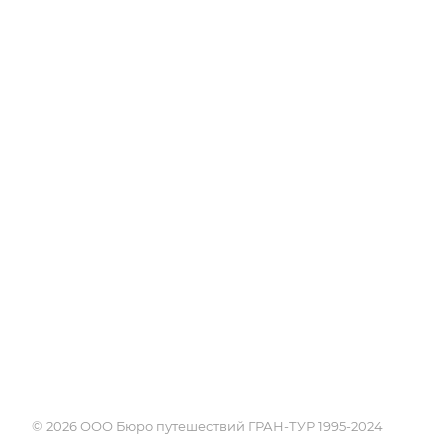
Об Академии
Туры
Книга, курсы, уроки по
Круизы
странам и курортам
Услуги
Профессия - турагент
Страны
Справочник турагента
Россия
Блог
Города и курорты
Проживание
Достопримечате
Экскурсии
Календарь путе
Поисковики
© 2026 ООО Бюро путешествий ГРАН-ТУР 1995-2024