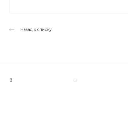
Назад к списку
+7 (383) 375-11-75
agent@grandtour-nsk.
Академия туризма
Тургид