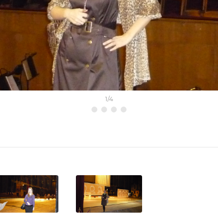
1
/
4