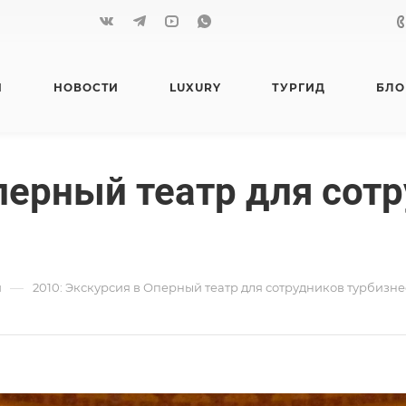
Я
НОВОСТИ
LUXURY
ТУРГИД
БЛО
перный театр для сот
—
и
2010: Экскурсия в Оперный театр для сотрудников турбизне