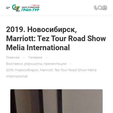
2019. Новосибирск,
Marriott: Tez Tour Road Show
Melia International
—
—
Главная
Галерея
—
Выставки, уоркшопы, презентации
2019. Новосибирск, Marriott: Tez Tour Road Show Melia
International