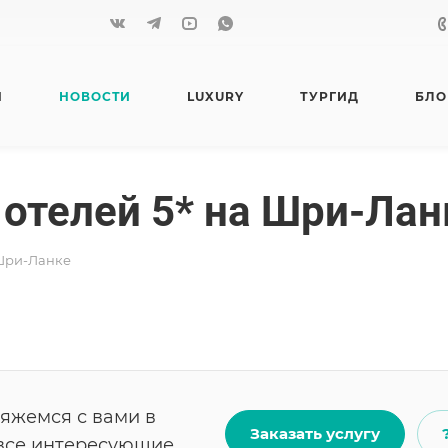
Я
НОВОСТИ
LUXURY
ТУРГИД
БЛО
 отелей 5* на Шри-Лан
 Шри-Ланке
вяжемся с вами в
Заказать услугу
 все интересующие