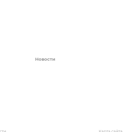
Акции
Обзоры
Блог
Поиск онлайн
Новости
Галерея
КАРТА САЙТА
сти
Карта сайта