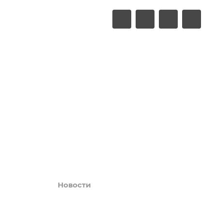
LUXURY
Акции
Обзоры
Блог
Поиск онлайн
Новости
Галерея