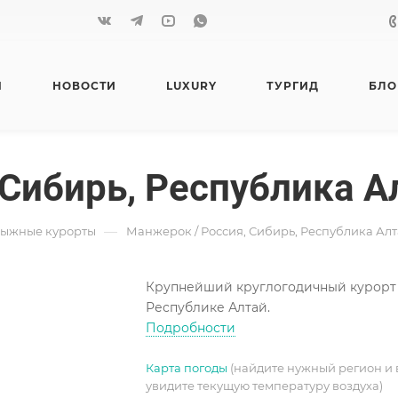
Я
НОВОСТИ
LUXURY
ТУРГИД
БЛО
 Сибирь, Республика А
—
лыжные курорты
Манжерок / Россия, Сибирь, Республика Ал
Крупнейший круглогодичный курорт
Республике Алтай.
Подробности
Карта погоды
(найдите нужный регион и 
увидите текущую температуру воздуха)