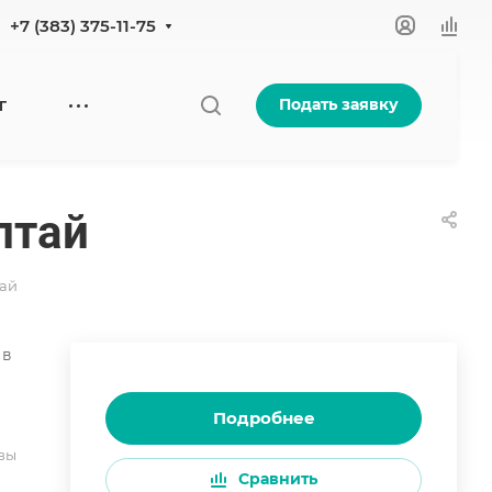
+7 (383) 375-11-75
Подать заявку
Г
лтай
тай
 в
Подробнее
вы
Сравнить