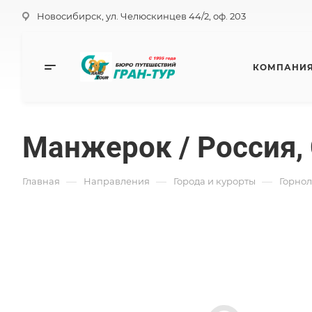
Новосибирск, ул. Челюскинцев 44/2, оф. 203
КОМПАНИ
Манжерок / Россия,
—
—
—
Главная
Направления
Города и курорты
Горно