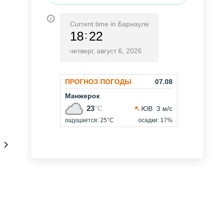
Current time in Барнауле
18
22
четверг, август 6, 2026
нсультации онлайн 24/7
Как купить
Сам себе 