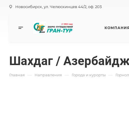
Новосибирск, ул. Челюскинцев 44/2, оф. 203
КОМПАНИ
Шахдаг / Азербайд
—
—
—
Главная
Направления
Города и курорты
Горно