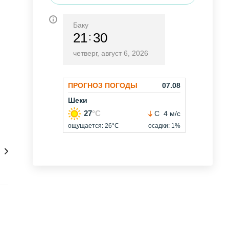
Баку
21
30
четверг, август 6, 2026
нсультации онлайн 24/7
Как купить
Сам себе 