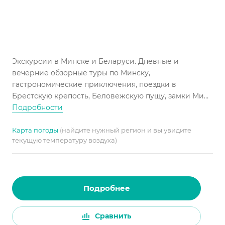
Экскурсии в Минске и Беларуси. Дневные и
вечерние обзорные туры по Минску,
гастрономические приключения, поездки в
Брестскую крепость, Беловежскую пущу, замки Мир
и Несвиж, мемориал Хатынь и на производство
Подробности
БелАЗ. Откройте для себя Минск и наследие
Беларуси!
Карта погоды
(найдите нужный регион и вы увидите
текущую температуру воздуха)
Подробнее
Сравнить