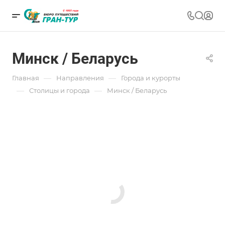
Минск / Беларусь
—
—
Главная
Направления
Города и курорты
—
—
Столицы и города
Минск / Беларусь