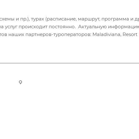
хемы и пр.), турах (расписание, маршрут, программа и др
а услуг происходит постоянно. Актуальную информаци
в наших партнеров-туроператоров: Maladiviana, Resort H
ru
Новосибирск, ул. Челюскинцев 44/2, оф. 203
Компания
Информация