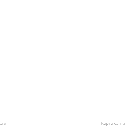
Обзоры
Блог
Поиск онлайн
Новости
Галерея
КАРТА САЙТА
сти
Карта сайта