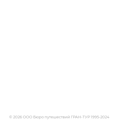
Об Академии
Туры
Книга, курсы, уроки по
Круизы
странам и курортам
Услуги
Профессия - турагент
Страны
Справочник турагента
Россия
Блог
Города и курорты
Проживание
Достопримечате
Экскурсии
Календарь путе
Поисковики
© 2026 ООО Бюро путешествий ГРАН-ТУР 1995-2024