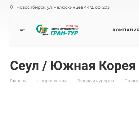
Новосибирск, ул. Челюскинцев 44/2, оф. 203
КОМПАНИ
Сеул / Южная Корея
—
—
—
Главная
Направления
Города и курорты
Столиц