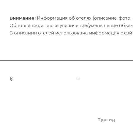
Внимание!
Информация об отелях (описание, фото, с
Обновления, а также увеличение/уменьшение объем
В описании отелей использована информация с сайто
+7 (383) 375-11-75
agent@grandtour-nsk.
Академия туризма
Тургид