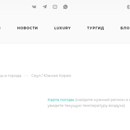
Я
НОВОСТИ
LUXURY
ТУРГИД
БЛО
—
ы и города
Сеул / Южная Корея
Карта погоды
(найдите нужный регион и 
увидите текущую температуру воздуха)