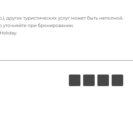
.), других туристических услуг может быть неполной.
ю уточняйте при бронировании.
oliday.
LUXURY
Акции