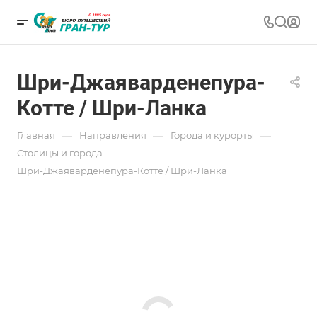
Шри-Джаяварденепура-
Котте / Шри-Ланка
—
—
—
Главная
Направления
Города и курорты
—
Столицы и города
Шри-Джаяварденепура-Котте / Шри-Ланка