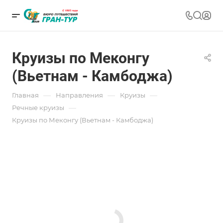
Круизы по Меконгу
(Вьетнам - Камбоджа)
—
—
—
Главная
Направления
Круизы
—
Речные круизы
Круизы по Меконгу (Вьетнам - Камбоджа)