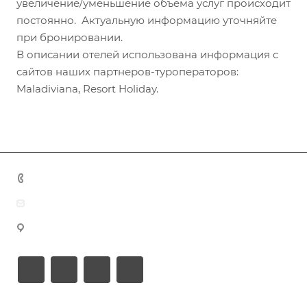
увеличение/уменьшение объема услуг происходит
постоянно. Актуальную информацию уточняйте
при бронировании.
В описании отелей использована информация с
сайтов наших партнеров-туроператоров:
Maladiviana, Resort Holiday.
+7 (383) 375-11-75
agent@grandtour-nsk.ru
Новосибирск, ул. Челюскинцев 44/2, оф. 203