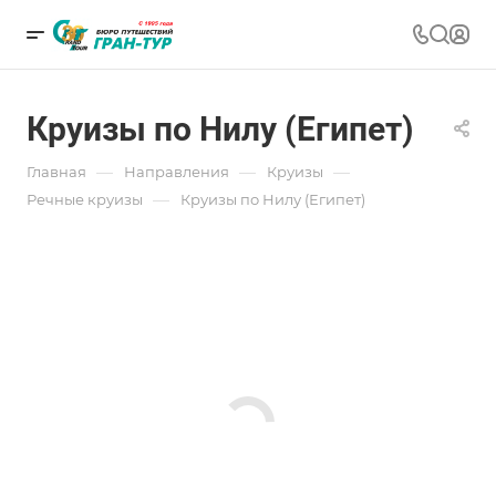
Круизы по Нилу (Египет)
—
—
—
Главная
Направления
Круизы
—
Речные круизы
Круизы по Нилу (Египет)