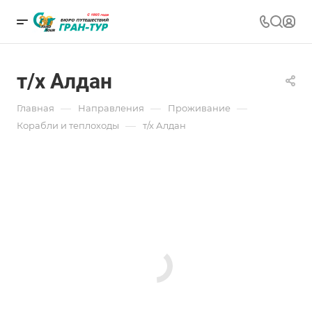
т/х Алдан
—
—
—
Главная
Направления
Проживание
—
Корабли и теплоходы
т/х Алдан