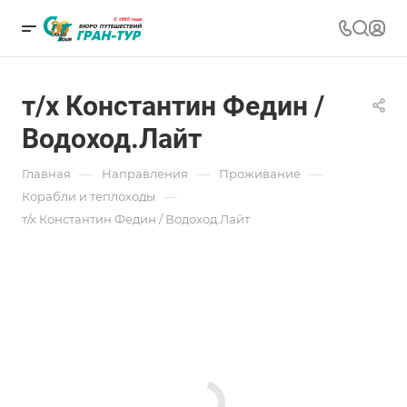
т/х Константин Федин /
Водоход.Лайт
—
—
—
Главная
Направления
Проживание
—
Корабли и теплоходы
т/х Константин Федин / Водоход.Лайт