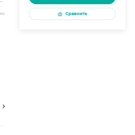
ны
вы
Сравнить
роператор