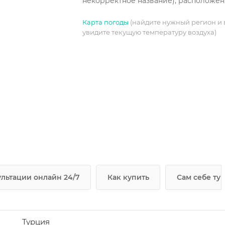
некорректное название), расположе
на первом этаже в дополнительном
Карта погоды
(найдите нужный регион и 
здании, 35 м², макс. 3+1)
увидите текущую температуру воздуха)
льтации онлайн 24/7
Как купить
Сам себе ту
Турция