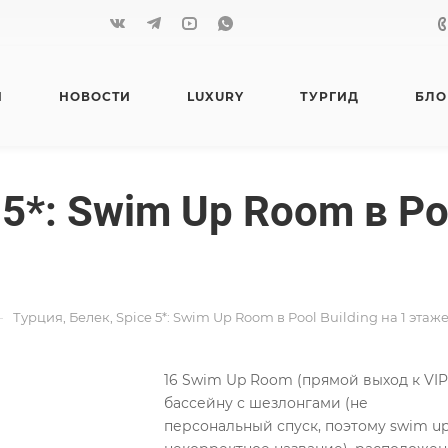
Я
НОВОСТИ
LUXURY
ТУРГИД
БЛО
 5*: Swim Up Room в Poo
—
Турция, Белек, Spice 5*: Swim Up Room в Pool Building на 1 этаж
16 Swim Up Room (прямой выход к VIP
бассейну с шезлонгами (не
персональный спуск, поэтому swim up