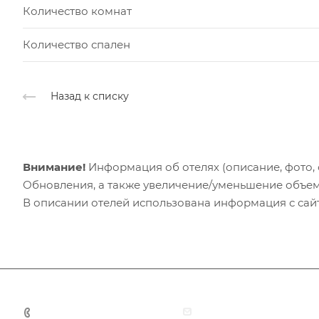
Количество комнат
Количество спален
Назад к списку
Внимание!
Информация об отелях (описание, фото, с
Обновления, а также увеличение/уменьшение объем
В описании отелей использована информация с сайто
+7 (383) 375-11-75
agent@grandtour-nsk.