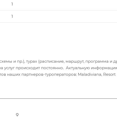
1
1
хемы и пр.), турах (расписание, маршрут, программа и др
а услуг происходит постоянно. Актуальную информаци
в наших партнеров-туроператоров: Maladiviana, Resort H
ru
Новосибирск, ул. Челюскинцев 44/2, оф. 203