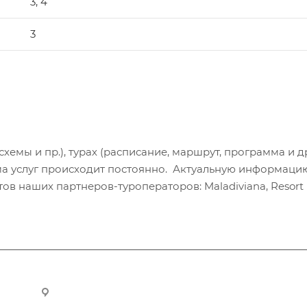
3, 4
3
хемы и пр.), турах (расписание, маршрут, программа и др
а услуг происходит постоянно. Актуальную информаци
в наших партнеров-туроператоров: Maladiviana, Resort H
ru
Новосибирск, ул. Челюскинцев 44/2, оф. 203