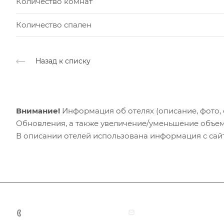
Количество комнат
Количество спален
Назад к списку
Внимание!
Информация об отелях (описание, фото, с
Обновления, а также увеличение/уменьшение объем
В описании отелей использована информация с сайто
+7 (383) 375-11-75
agent@grandtour-nsk.