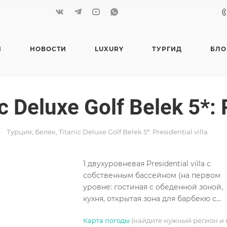
Я
НОВОСТИ
LUXURY
ТУРГИД
БЛО
 Deluxe Golf Belek 5*: P
—
Турция, Белек, Titanic Deluxe Golf Belek 5*: Presidential villa
1 двухуровневая Presidential villa с
собственным бассейном (на первом
уровне: гостиная с обеденной зоной,
кухня, открытая зона для барбекю с
садовой мебелью, парковка на 1
Карта погоды
(найдите нужный регион и 
автомобиль, терраса; на втором уров