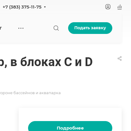
+7 (383) 375-11-75
Подать заявку
Г
p, в блоках C и D
а стороне бассейнов и аквапарка
Подробнее