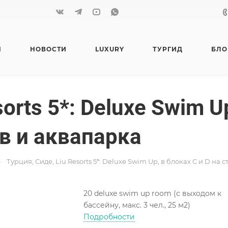
Я
НОВОСТИ
LUXURY
ТУРГИД
БЛО
orts 5*: Deluxe Swim U
в и аквапарка
—
Турция, Сиде, Liu Resorts 5*: Deluxe Swim Up, в блоках C и D н
20 deluxe swim up room (с выходом к
бассейну, макс. 3 чел., 25 м2)
Подробности