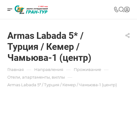
Armas Labada 5* /
Турция / Кемер /
Чамьюва-1 (центр)
—
—
—
Главная
Направления
Проживание
—
Отели, апартаменты, виллы
Armas Labada 5* / Турция / Кемер / Чамьюва-1 (центр)