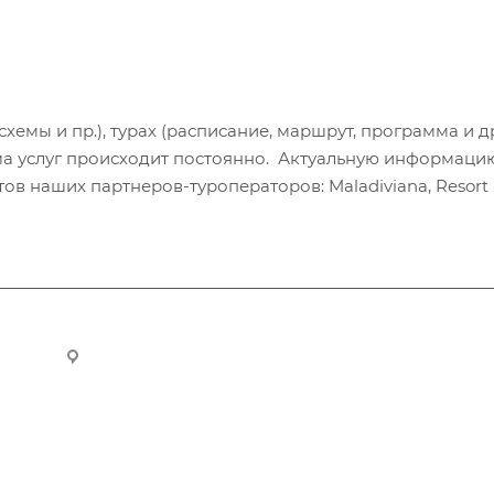
хемы и пр.), турах (расписание, маршрут, программа и др
а услуг происходит постоянно. Актуальную информаци
в наших партнеров-туроператоров: Maladiviana, Resort H
ru
Новосибирск, ул. Челюскинцев 44/2, оф. 203