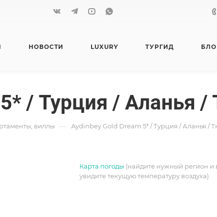
Я
НОВОСТИ
LUXURY
ТУРГИД
БЛО
5* / Турция / Аланья /
—
артаменты, виллы
Aydinbey Gold Dream 5* / Турция / Аланья / 
Карта погоды
(найдите нужный регион и 
увидите текущую температуру воздуха)