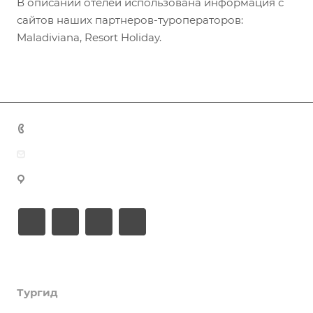
В описании отелей использована информация с
сайтов наших партнеров-туроператоров:
Maladiviana, Resort Holiday.
+7 (383) 375-11-75
agent@grandtour-nsk.ru
Новосибирск, ул. Челюскинцев 44/2, оф. 203
Академия туризма
Тургид
Об Академии
Книга, курсы, уроки по странам и курортам