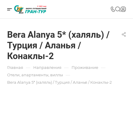
Bera Alanya 5* (халяль) /
Турция / Аланья /
Конаклы-2
—
—
—
Главная
Направления
Проживание
—
Отели, апартаменты, виллы
Bera Alanya 5* (халяль) / Турция / Аланья / Конаклы-2