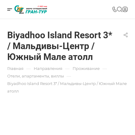
Biyadhoo Island Resort 3*
/ Мальдивы-Центр /
Южный Мале атолл
—
—
—
Главная
Направления
Проживание
—
Отели, апартаменты, виллы
Biyadhoo Island Resort 3* / Мальдивы-Центр / Южный Мале
атолл