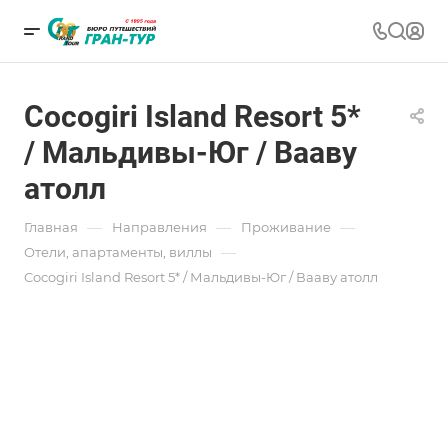
Cocogiri Island Resort 5*
/ Мальдивы-Юг / Вааву
атолл
—
—
—
Главная
Направления
Проживание
—
Отели, апартаменты, виллы
Cocogiri Island Resort 5* / Мальдивы-Юг / Вааву атолл