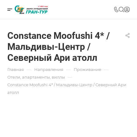
Constance Moofushi 4* /
Мальдивы-Центр /
Северный Ари атолл
—
—
—
Главная
Направления
Проживание
—
Отели, апартаменты, виллы
Constance Moofushi 4* / Мальдивы-Центр / Северный Ари
атолл