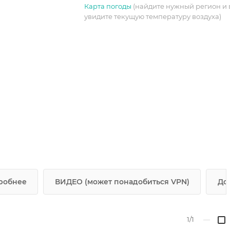
(++,), Пляжные характеристики (++,).
Карта погоды
(найдите нужный регион и 
увидите текущую температуру воздуха)
робнее
ВИДЕО (может понадобиться VPN)
До
1/1
—