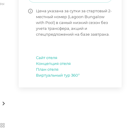
вы
Цена указана за сутки за стартовый 2-
местный номер (Lagoon Bungalow
with Pool) в самый низкий сезон без
учета трансфера, акций и
спецпредложений на базе завтрака.
Сайт отеля
Концепция отеля
План отеля
Виртуальный тур 360°
кументы (файлы)
Карты/Расписание/Тарифы