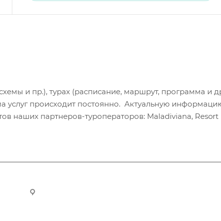
хемы и пр.), турах (расписание, маршрут, программа и др
а услуг происходит постоянно. Актуальную информаци
в наших партнеров-туроператоров: Maladiviana, Resort H
ru
Новосибирск, ул. Челюскинцев 44/2, оф. 203