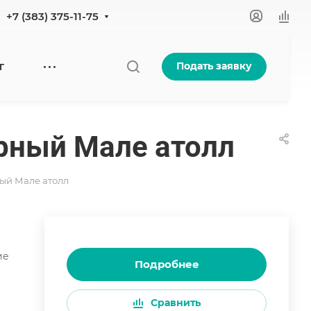
+7 (383) 375-11-75
Подать заявку
Г
ерный Мале атолл
ный Мале атолл
ие
Подробнее
Сравнить
га