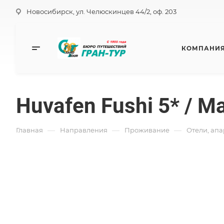
Новосибирск, ул. Челюскинцев 44/2, оф. 203
КОМПАНИ
Huvafen Fushi 5* / 
—
—
—
Главная
Направления
Проживание
Отели, ап