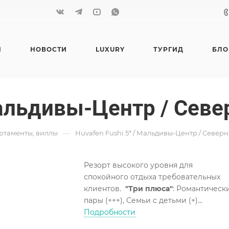
Я
НОВОСТИ
LUXURY
ТУРГИД
БЛО
Мальдивы-Центр / Сев
—
артаменты, виллы
Huvafen Fushi 5* / Мальдивы-Центр / Север
Резорт высокого уровня для
спокойного отдыха требовательных
клиентов.
"Три плюса"
: Романтическ
пары (+++), Семьи с детьми (+)
бесплатно до 11 лет включительно,
Подробности
Активные гости (+), Снорклинг с бере