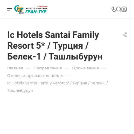
Ic Hotels Santai Family
Resort 5* / Турция /
Белек-1 / Ташлыбурун
—
—
—
Главная
Направления
Проживание
—
Отели, апартаменты, виллы
Ic Hotels Santai Family Resort 5* / Турция / Белек-1 /
Ташлыбурун