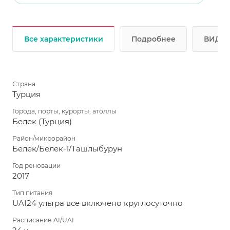
Все характеристики
Подробнее
ВИДЕО
Страна
Турция
Города, порты, курорты, атоллы
Белек (Турция)
Район/микрорайон
Белек/Белек-1/Ташлыбурун
Год реновации
2017
Тип питания
UAI24 ультра все включено круглосуточно
Расписание AI/UAI