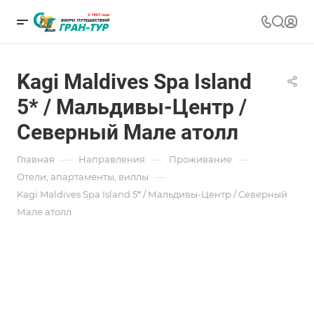
Kagi Maldives Spa Island
5* / Мальдивы-Центр /
Северный Мале атолл
—
—
—
Главная
Направления
Проживание
—
Отели, апартаменты, виллы
Kagi Maldives Spa Island 5* / Мальдивы-Центр / Северный
Мале атолл