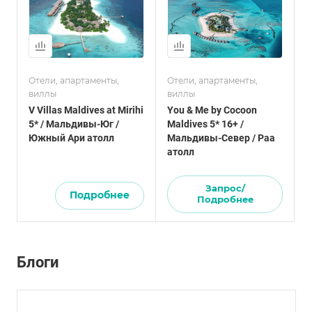
Отели, апартаменты,
Отели, апартаменты,
виллы
виллы
V Villas Maldives at Mirihi
You & Me by Cocoon
5* / Мальдивы-Юг /
Maldives 5* 16+ /
Южный Ари атолл
Мальдивы-Север / Раа
атолл
Запрос/
Подробнее
Подробнее
Блоги