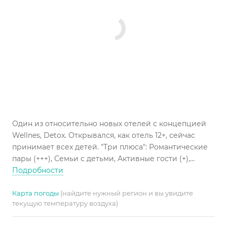
Один из относительно новых отелей с концепцией
Wellnes, Detox. Открывался, как отель 12+, сейчас
принимает всех детей. "Три плюса": Романтические
пары (+++), Семьи с детьми, Активные гости (+),
Снорклинг с берега (+++), Пляжные характеристики
Подробности
(+)
Карта погоды
(найдите нужный регион и вы увидите
текущую температуру воздуха)