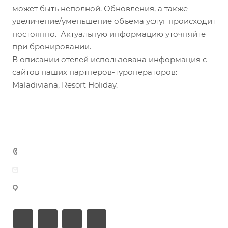
может быть неполной. Обновления, а также
увеличение/уменьшение объема услуг происходит
постоянно. Актуальную информацию уточняйте
при бронировании.
В описании отелей использована информация с
сайтов наших партнеров-туроператоров:
Maladiviana, Resort Holiday.
+7 (383) 375-11-75
agent@grandtour-nsk.ru
Новосибирск, ул. Челюскинцев 44/2, оф. 203