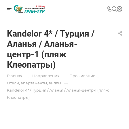
Kandelor 4* / Турция /
Аланья / Аланья-
центр-1 (пляж
Клеопатры)
—
—
—
Главная
Направления
Проживание
—
Отели, апартаменты, виллы
Kandelor 4* / Турция / Аланья / Аланья-центр-1 (пляж
Клеопатры)