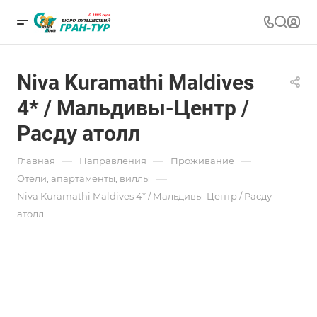
Niva Kuramathi Maldives
4* / Мальдивы-Центр /
Расду атолл
—
—
—
Главная
Направления
Проживание
—
Отели, апартаменты, виллы
Niva Kuramathi Maldives 4* / Мальдивы-Центр / Расду
атолл