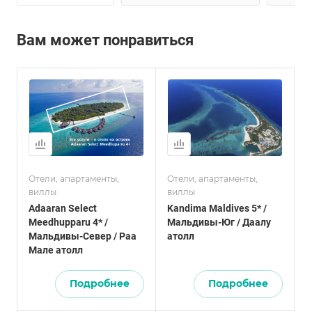
Вам может понравиться
Отели, апартаменты,
Отели, апартаменты,
виллы
виллы
Adaaran Select
Kandima Maldives 5* /
Meedhupparu 4* /
Мальдивы-Юг / Даалу
Мальдивы-Север / Раа
атолл
Мале атолл
Подробнее
Подробнее