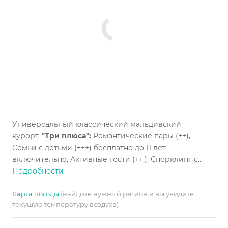
Универсальный классический мальдивский
курорт.
"Три плюса":
Романтические пары (++),
Семьи с детьми (+++) бесплатно до 11 лет
включительно, Активные гости (++,), Снорклинг с
берега (++,), Пляжные характеристики (++) - песчаная
Подробности
коса. Есть укрепление береговой линии.
Карта погоды
(найдите нужный регион и вы увидите
текущую температуру воздуха)