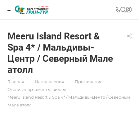
Meeru Island Resort &
Spa 4* / Мальдивы-
Центр / Северный Мале
атолл
—
—
—
Главная
Направления
Проживание
—
Отели, апартаменты, виллы
Meeru Island Resort & Spa 4* / Мальдивы-Центр / Северный
Мале атолл