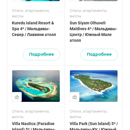
Отели, апартаменты,
Отели, апартаменты,
виллы
виллы
Kuredu Island Resort &
Sun Siyam Olhuveli
Spa 4* / Мальдивы-
Maldives 4* / Мальдивы-
Север / Лавияни атолл
Центр / Южный Мале
атолл
Подробнее
Подробнее
Отели, апартаменты,
Отели, апартаменты,
виллы
виллы
Villa Nautica (Paradise
Villa Park (Sun Island) 5* /
Island) 5* / Мальдивы-
Мальдивы-Юг / Южный