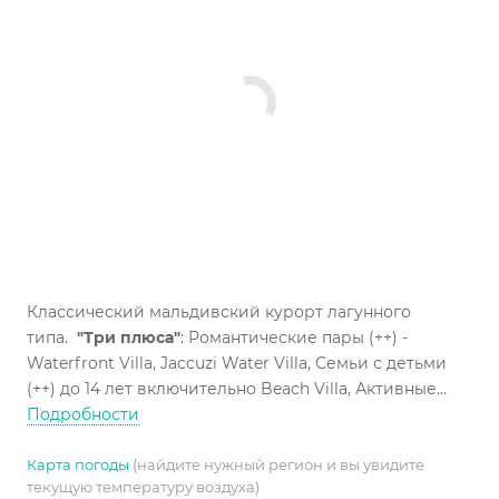
Классический мальдивский курорт лагунного
типа.
"Три плюса"
: Романтические пары (++) -
Waterfront Villa, Jaccuzi Water Villa, Семьи с детьми
(++) до 14 лет включительно Beach Villa, Активные
гости (++), Снорклинг с берега (+) - лагунного типа,
Подробности
риф удален, возят на лодке ежедневно, Пляжные
характеристики (++).
Карта погоды
(найдите нужный регион и вы увидите
текущую температуру воздуха)