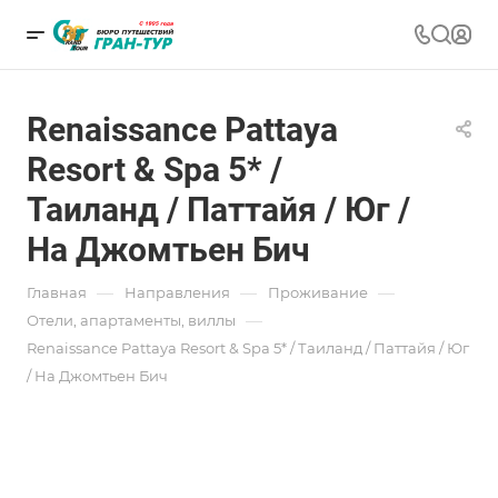
Renaissance Pattaya
Resort & Spa 5* /
Таиланд / Паттайя / Юг /
На Джомтьен Бич
—
—
—
Главная
Направления
Проживание
—
Отели, апартаменты, виллы
Renaissance Pattaya Resort & Spa 5* / Таиланд / Паттайя / Юг
/ На Джомтьен Бич