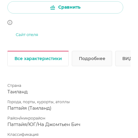
Сравнить
Сайт отеля
Все характеристики
Подробнее
ВИДЕО
Страна
Таиланд
Города, порты, курорты, атоллы
Паттайя (Таиланд)
Район/микрорайон
Паттайя/ЮГ/На Джомтьен Бич
Классификация