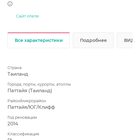
Сайт отеля
Все характеристики
Подробнее
ВИДЕО
Страна
Таиланд
Города, порты, курорты, атоллы
Паттайя (Таиланд)
Район/микрорайон
Паттайя/ЮГ/Клифф
Год реновации
2014
Классификация