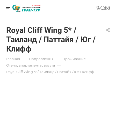
Royal Cliff Wing 5* /
Таиланд / Паттайя / Юг /
Клифф
—
—
—
Главная
Направления
Проживание
—
Отели, апартаменты, виллы
Royal Cliff Wing 5* / Таиланд / Паттайя / Юг / Клифф