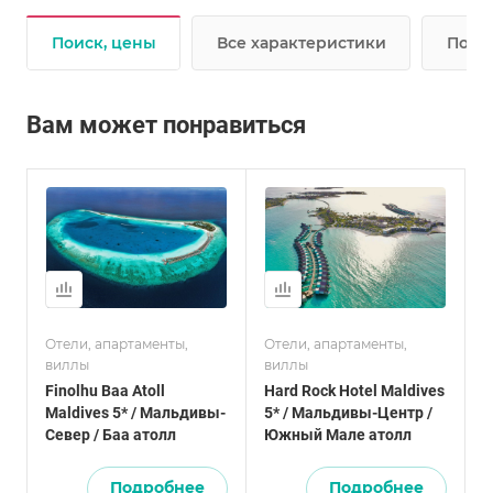
Поиск, цены
Все характеристики
Подр
Вам может понравиться
Отели, апартаменты,
Отели, апартаменты,
виллы
виллы
Finolhu Baa Atoll
Hard Rock Hotel Maldives
Maldives 5* / Мальдивы-
5* / Мальдивы-Центр /
Север / Баа атолл
Южный Мале атолл
Подробнее
Подробнее