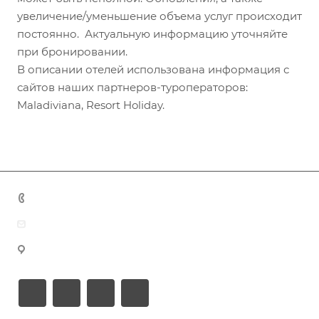
увеличение/уменьшение объема услуг происходит
постоянно. Актуальную информацию уточняйте
при бронировании.
В описании отелей использована информация с
сайтов наших партнеров-туроператоров:
Maladiviana, Resort Holiday.
+7 (383) 375-11-75
agent@grandtour-nsk.ru
Новосибирск, ул. Челюскинцев 44/2, оф. 203