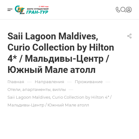
Saii Lagoon Maldives,
Curio Collection by Hilton
4* / Мальдивы-Центр /
Южный Мале атолл
—
—
—
Главная
Направления
Проживание
—
Отели, апартаменты, виллы
Saii Lagoon Maldives, Curio Collection by Hilton 4* /
Мальдивы-Центр / Южный Мале атолл