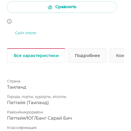
Сравнить
Сайт отеля
Все характеристики
Подробнее
Консул
Страна
Таиланд
Города, порты, курорты, атоллы
Паттайя (Таиланд)
Район/микрорайон
Паттайя/ЮГ/Банг Сарай Бич
Классификация