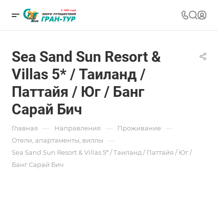
Sea Sand Sun Resort &
Villas 5* / Таиланд /
Паттайя / Юг / Банг
Сарай Бич
—
—
—
Главная
Направления
Проживание
—
Отели, апартаменты, виллы
Sea Sand Sun Resort & Villas 5* / Таиланд / Паттайя / Юг /
Банг Сарай Бич