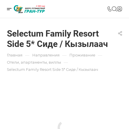
Selectum Family Resort
Side 5* Сиде / Кызылаач
—
—
—
Главная
Направления
Проживание
—
Отели, апартаменты, виллы
Selectum Family Resort Side 5* Сиде / Кызылаач