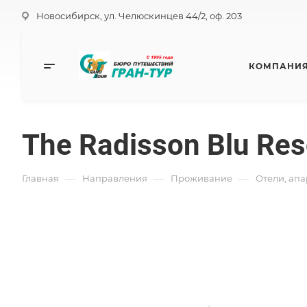
Новосибирск, ул. Челюскинцев 44/2, оф. 203
КОМПАНИ
The Radisson Blu Reso
—
—
—
Главная
Направления
Проживание
Отели, ап