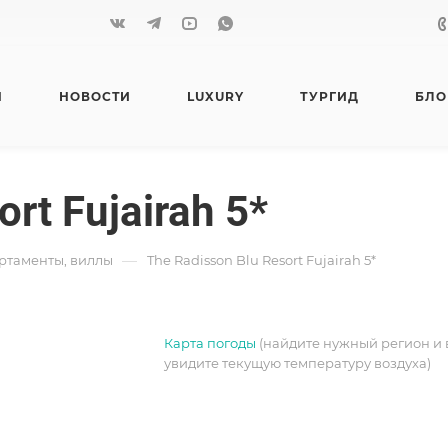
Я
НОВОСТИ
LUXURY
ТУРГИД
БЛО
rt Fujairah 5*
—
артаменты, виллы
The Radisson Blu Resort Fujairah 5*
Карта погоды
(найдите нужный регион и 
увидите текущую температуру воздуха)