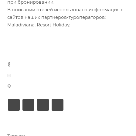
при бронировании.
В описании отелей использована информация с
сайтов наших партнеров-туроператоров:
Maladiviana, Resort Holiday.
+7 (383) 375-11-75
agent@grandtour-nsk.ru
Новосибирск, ул. Челюскинцев 44/2, оф. 203
Академия туризма
Тургид
Об Академии