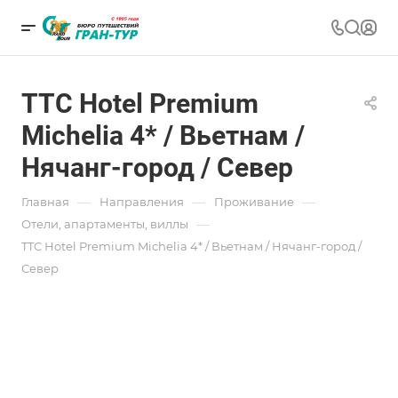
TTC Hotel Premium
Michelia 4* / Вьетнам /
Нячанг-город / Север
—
—
—
Главная
Направления
Проживание
—
Отели, апартаменты, виллы
TTC Hotel Premium Michelia 4* / Вьетнам / Нячанг-город /
Север