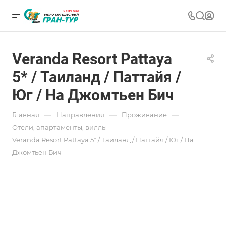
Veranda Resort Pattaya
5* / Таиланд / Паттайя /
Юг / На Джомтьен Бич
—
—
—
Главная
Направления
Проживание
—
Отели, апартаменты, виллы
Veranda Resort Pattaya 5* / Таиланд / Паттайя / Юг / На
Джомтьен Бич