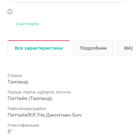
Сайт отеля
Все характеристики
Подробнее
ВИДЕО
Страна
Таиланд
Города, порты, курорты, атоллы
Паттайя (Таиланд)
Район/микрорайон
Паттайя/ЮГ/На Джомтьен Бич
Классификация
5*