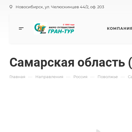
Новосибирск, ул. Челюскинцев 44/2, оф. 203
КОМПАНИ
Самарская область
—
—
—
—
Главная
Направления
Россия
Поволжье
С