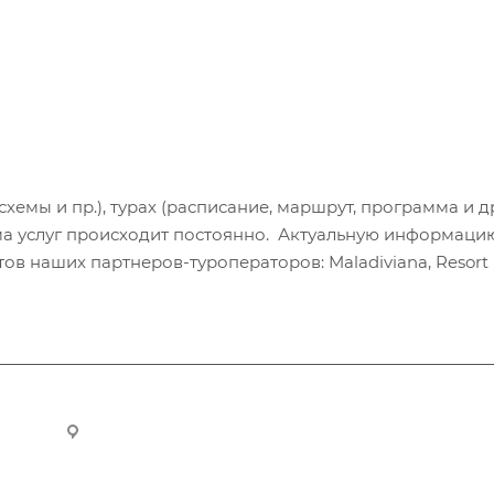
хемы и пр.), турах (расписание, маршрут, программа и др
а услуг происходит постоянно. Актуальную информаци
в наших партнеров-туроператоров: Maladiviana, Resort H
ru
Новосибирск, ул. Челюскинцев 44/2, оф. 203