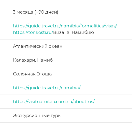
3 месяца (~90 дней)
https://guide.travel.ru/namibia/formalities/visas/
,
https://tonkosti.ru/
Виза_в_Намибию
Атлантический океан
Калахари, Намиб
Солончак Этоша
https://guide.travel.ru/namibia/
https://visitnamibia.com.na/about-us/
Экскурсионные туры