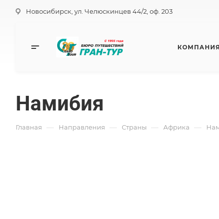
Новосибирск, ул. Челюскинцев 44/2, оф. 203
КОМПАНИ
Намибия
—
—
—
—
Главная
Направления
Страны
Африка
На