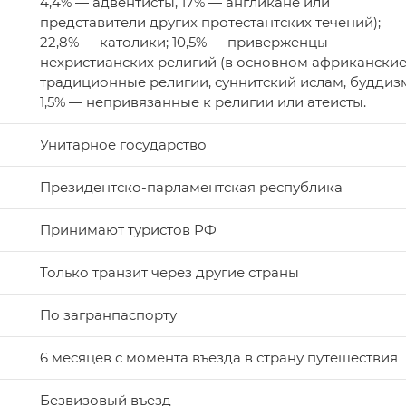
4,4% — адвентисты, 17% — англикане или
представители других протестантских течений);
22,8% — католики; 10,5% — приверженцы
нехристианских религий (в основном африкански
традиционные религии, суннитский ислам, буддизм
1,5% — непривязанные к религии или атеисты.
Унитарное государство
Президентско-парламентская республика
Принимают туристов РФ
Только транзит через другие страны
По загранпаспорту
6 месяцев с момента въезда в страну путешествия
Безвизовый въезд