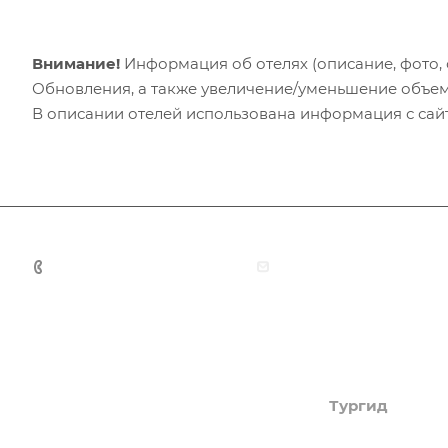
Внимание!
Информация об отелях (описание, фото, с
Обновления, а также увеличение/уменьшение объем
В описании отелей использована информация с сайто
+7 (383) 375-11-75
agent@grandtour-nsk.
Академия туризма
Тургид