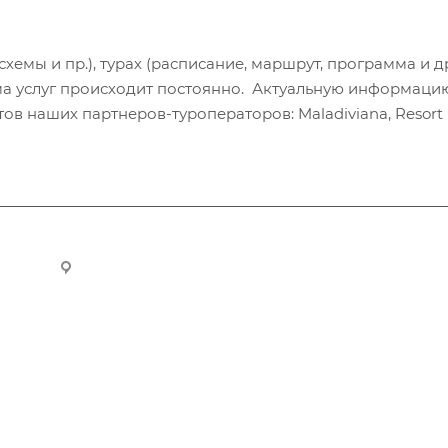
хемы и пр.), турах (расписание, маршрут, программа и др
а услуг происходит постоянно. Актуальную информаци
в наших партнеров-туроператоров: Maladiviana, Resort H
ru
Новосибирск, ул. Челюскинцев 44/2, оф. 203
Компания
Информация