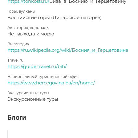
https://tonkosti.ru/
Виза_в_Боснию_и_Герцеговину
Горы, вулканы
Боснийские горы (Динарское нагорье)
Акватория, водопады
Нет выхода к морю
Википедия
https://ru.wikipedia.org/wiki/Босния_и_Герцеговина
Travel.ru
https://guide.travel.ru/bih/
Национальный туристический офис
https://www.hercegovina.ba/en/home/
Экскурсионные туры
Экскурсионные туры
Блоги