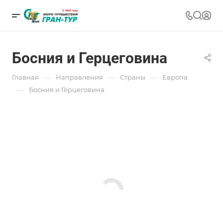
Босния и Герцеговина
—
—
—
Главная
Направления
Страны
Европа
—
Босния и Герцеговина