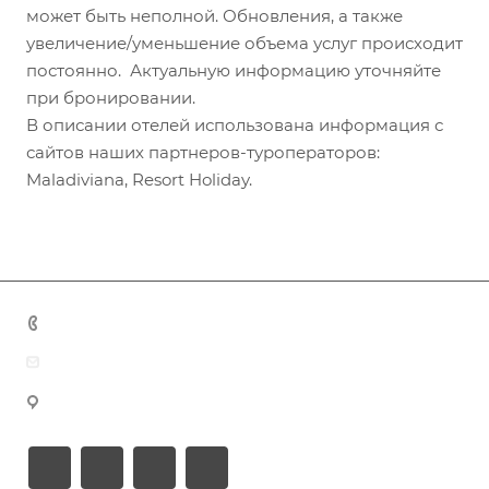
может быть неполной. Обновления, а также
увеличение/уменьшение объема услуг происходит
постоянно. Актуальную информацию уточняйте
при бронировании.
В описании отелей использована информация с
сайтов наших партнеров-туроператоров:
Maladiviana, Resort Holiday.
+7 (383) 375-11-75
agent@grandtour-nsk.ru
Новосибирск, ул. Челюскинцев 44/2, оф. 203