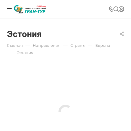
Эстония
—
—
—
Главная
Направления
Страны
Европа
—
Эстония