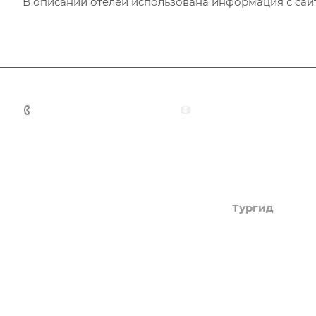
В описании отелей использована информация с сайто
+7 (383) 375-11-75
agent@grandtour-nsk.
Академия туризма
Тургид
Об Академии
Туры
Книга, курсы, уроки по
Круизы
странам и курортам
Услуги
Профессия - турагент
Страны