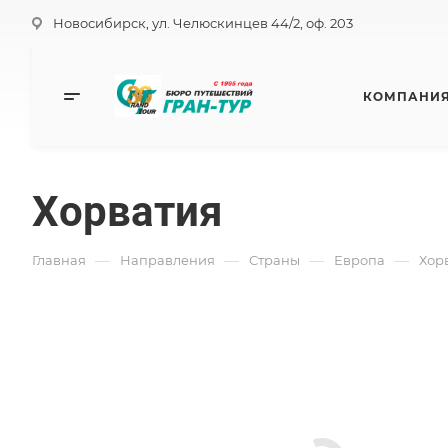
Новосибирск, ул. Челюскинцев 44/2, оф. 203
КОМПАНИ
Хорватия
—
—
—
—
Главная
Направления
Страны
Европа
Хор