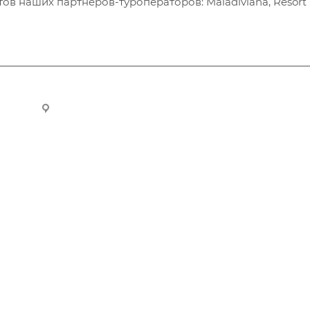
в наших партнеров-туроператоров: Maladiviana, Resort H
ru
Новосибирск, ул. Челюскинцев 44/2, оф. 203
Компания
Информация
О компании
Вопрос-ответ
История
Обзоры
Реквизиты
Возможности
Сотрудники