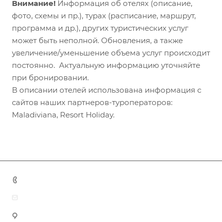
Внимание!
Информация об отелях (описание,
фото, схемы и пр.), турах (расписание, маршрут,
программа и др.), других туристических услуг
может быть неполной. Обновления, а также
увеличение/уменьшение объема услуг происходит
постоянно. Актуальную информацию уточняйте
при бронировании.
В описании отелей использована информация с
сайтов наших партнеров-туроператоров:
Maladiviana, Resort Holiday.
+7 (383) 375-11-75
agent@grandtour-nsk.ru
Новосибирск, ул. Челюскинцев 44/2, оф. 203