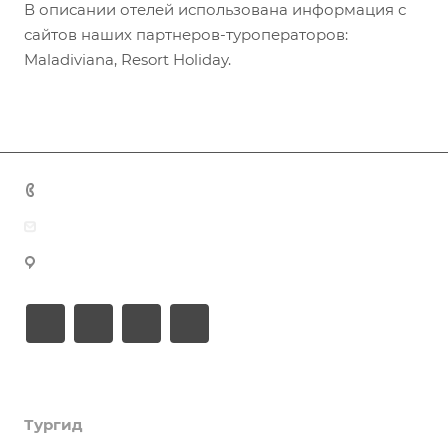
В описании отелей использована информация с
сайтов наших партнеров-туроператоров:
Maladiviana, Resort Holiday.
+7 (383) 375-11-75
agent@grandtour-nsk.ru
Новосибирск, ул. Челюскинцев 44/2, оф. 203
Академия туризма
Тургид
Об Академии