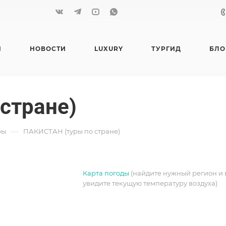
Я
НОВОСТИ
LUXURY
ТУРГИД
БЛО
стране)
—
ры
ПАКИСТАН (туры по стране)
Карта погоды
(найдите нужный регион и 
увидите текущую температуру воздуха)