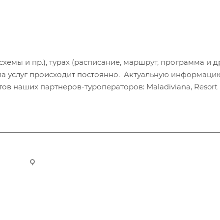
хемы и пр.), турах (расписание, маршрут, программа и др
а услуг происходит постоянно. Актуальную информаци
в наших партнеров-туроператоров: Maladiviana, Resort H
ru
Новосибирск, ул. Челюскинцев 44/2, оф. 203