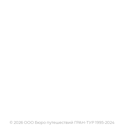
Об Академии
Туры
Книга, курсы, уроки по
Круизы
странам и курортам
Услуги
Профессия - турагент
Страны
Справочник турагента
Россия
Блог
Города и курорты
Проживание
Достопримечате
Экскурсии
Календарь путе
Поисковики
© 2026 ООО Бюро путешествий ГРАН-ТУР 1995-2024