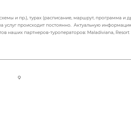
хемы и пр.), турах (расписание, маршрут, программа и др
а услуг происходит постоянно. Актуальную информаци
в наших партнеров-туроператоров: Maladiviana, Resort H
ru
Новосибирск, ул. Челюскинцев 44/2, оф. 203
Компания
Информация