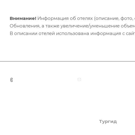
Внимание!
Информация об отелях (описание, фото, с
Обновления, а также увеличение/уменьшение объем
В описании отелей использована информация с сайто
+7 (383) 375-11-75
agent@grandtour-nsk.
Академия туризма
Тургид