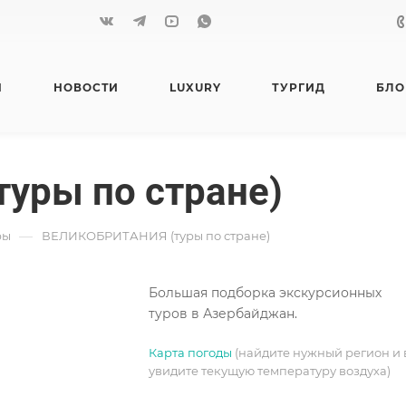
Я
НОВОСТИ
LUXURY
ТУРГИД
БЛО
уры по стране)
—
ры
ВЕЛИКОБРИТАНИЯ (туры по стране)
Большая подборка экскурсионных
туров в Азербайджан.
Карта погоды
(найдите нужный регион и 
увидите текущую температуру воздуха)