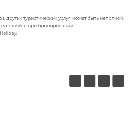
.), других туристических услуг может быть неполной.
ю уточняйте при бронировании.
oliday.
LUXURY
Акции