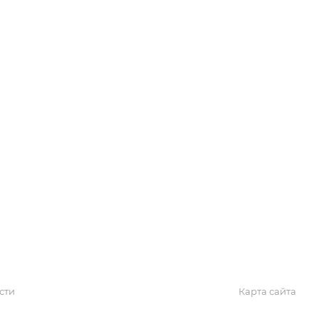
Обзоры
Блог
Поиск онлайн
Новости
Галерея
КАРТА САЙТА
сти
Карта сайта