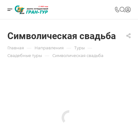
Символическая свадьба
—
—
—
Главная
Направления
Туры
—
Свадебные туры
Символическая свадьба