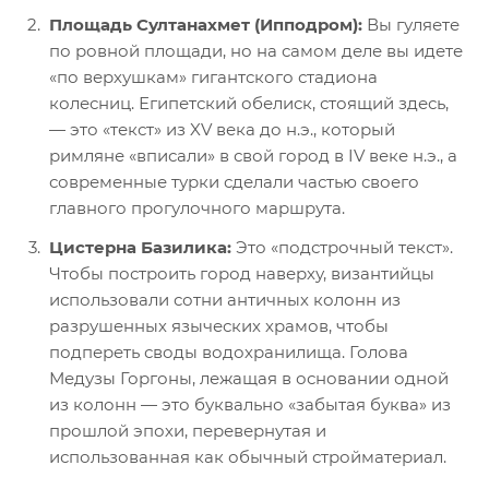
Площадь Султанахмет (Ипподром):
Вы гуляете
по ровной площади, но на самом деле вы идете
«по верхушкам» гигантского стадиона
колесниц. Египетский обелиск, стоящий здесь,
— это «текст» из XV века до н.э., который
римляне «вписали» в свой город в IV веке н.э., а
современные турки сделали частью своего
главного прогулочного маршрута.
Цистерна Базилика:
Это «подстрочный текст».
Чтобы построить город наверху, византийцы
использовали сотни античных колонн из
разрушенных языческих храмов, чтобы
подпереть своды водохранилища. Голова
Медузы Горгоны, лежащая в основании одной
из колонн — это буквально «забытая буква» из
прошлой эпохи, перевернутая и
использованная как обычный стройматериал.