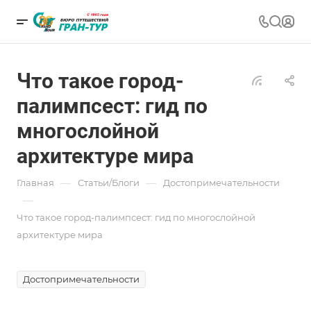
Что такое город-
палимпсест: гид по
многослойной
архитектуре мира
—
—
Главная
Статьи/Блоги
Достопримечательности
—
Что такое город-палимпсест: гид по многослойной
архитектуре мира
Достопримечательности