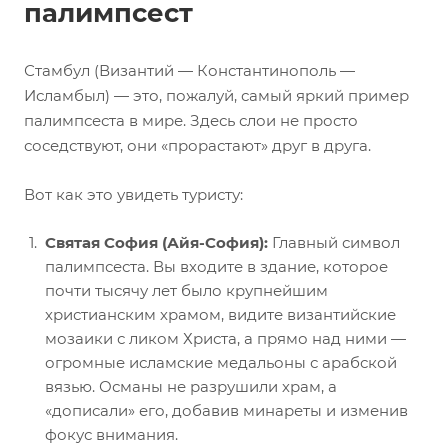
палимпсест
Стамбул (Византий — Константинополь —
Исламбыл) — это, пожалуй, самый яркий пример
палимпсеста в мире. Здесь слои не просто
соседствуют, они «прорастают» друг в друга.
Вот как это увидеть туристу:
Святая София (Айя-София):
Главный символ
палимпсеста. Вы входите в здание, которое
почти тысячу лет было крупнейшим
христианским храмом, видите византийские
мозаики с ликом Христа, а прямо над ними —
огромные исламские медальоны с арабской
вязью. Османы не разрушили храм, а
«дописали» его, добавив минареты и изменив
фокус внимания.