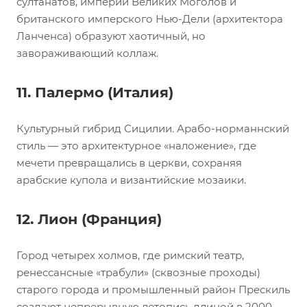
султанатов, империи Великих Моголов и
британского имперского Нью-Дели (архитектора
Ланченса) образуют хаотичный, но
завораживающий коллаж.
11. Палермо (Италия)
Культурный гибрид Сицилии. Арабо-норманнский
стиль — это архитектурное «наложение», где
мечети превращались в церкви, сохраняя
арабские купола и византийские мозаики.
12. Лион (Франция)
Город четырех холмов, где римский театр,
ренессансные «трабули» (сквозные проходы)
старого города и промышленный район Прескиль
создают непрерывную летопись длиной в 2000